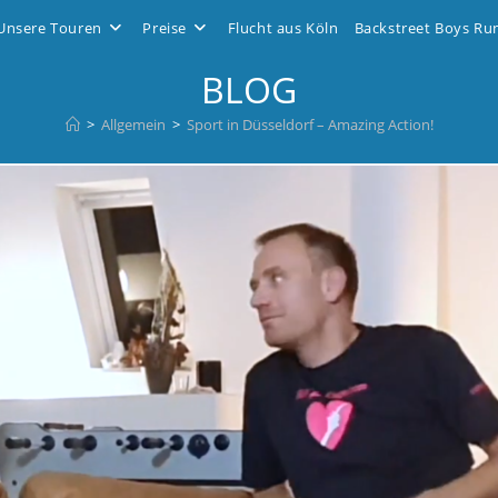
Unsere Touren
Preise
Flucht aus Köln
Backstreet Boys Ru
BLOG
>
Allgemein
>
Sport in Düsseldorf – Amazing Action!