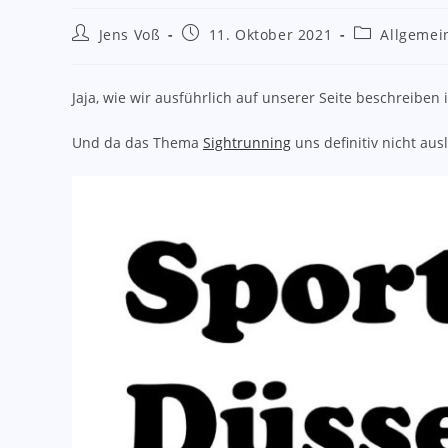
Beitrags-
Beitrag
Beitrags-
Jens Voß
11. Oktober 2021
Allgemei
Autor:
veröffentlicht:
Kategorie:
Jaja, wie wir ausführlich auf unserer Seite beschreiben
Und da das Thema
Sightrunning
uns definitiv nicht aus