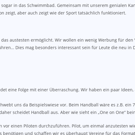
eicht sogar in das Schwimmbad. Gemeinsam mit unserem genialen 
n zeigt, aber auch zeigt wie der Sport tatsächlich funktioniert.
 das austesten ermöglicht. Wir wollen ein wenig Werbung für den
hren… Dies mag besonders interessant sein für Leute die neu in D
det eine Folge mit einer Überraschung. Wir haben ein paar Ideen
schwebt uns da Beispielswiese vor. Beim Handball wäre es z.B. ein 
, daher scheidet Handball aus. Aber wie sieht ein „One on One“ be
n vor einen Piloten durchzuführen. Pilot, um einmal anzutesten wi
deos benötigen und schaffen wir es überhaupt Vereine für das Forma